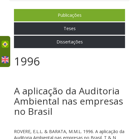
Publicações
Teses
Dissertações
uês
1996
A aplicação da Auditoria
Ambiental nas empresas
no Brasil
ROVERE, E.L.L. & BARATA, M.M.L. 1996. A aplicação da
Auditoria Ambiental nas empresas no Brasil. T & N