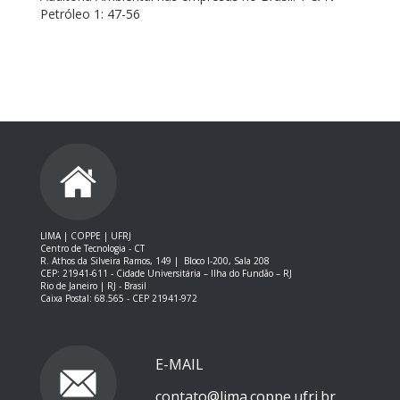
Petróleo 1: 47-56
LIMA | COPPE | UFRJ
Centro de Tecnologia - CT
R. Athos da Silveira Ramos, 149 |
Bloco I-200, Sala 208
CEP: 21941-611 -
Cidade Universitária – Ilha do Fundão – RJ
Rio de Janeiro | RJ - Brasil
Caixa Postal: 68.565 - CEP 21941-972
E-MAIL
contato@lima.coppe.ufrj.br