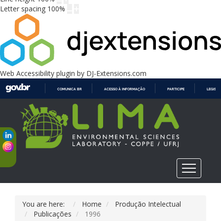
Letter spacing
100
%
Web Accessibility plugin
by DJ-Extensions.com
COMUNICA BR
ACESSO À INFORMAÇÃO
PARTICIPE
LEGISL
IR
PARA
O
CONTEÚDO
You are here:
Home
Produção Intelectual
Publicações
1996