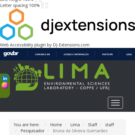
Letter spacing
100
%
Web Accessibility plugin
by DJ-Extensions.com
COMUNICA BR
ACESSO À INFORMAÇÃO
PARTICIPE
LEGISL
IR
PARA
O
CONTEÚDO
You are here:
Home
Lima
Staff
staff
Pesquisador
Bruna da Silveira Guimarães